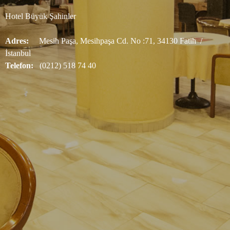
Hotel Büyük Şahinler
Adres:
Mesih Paşa, Mesihpaşa Cd. No :71, 34130 Fatih /
İstanbul
Telefon:
(0212) 518 74 40